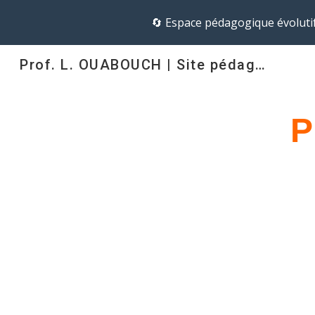
🔄 Espace pédagogique évolutif
Sk
Prof. L. OUABOUCH | Site pédagogique
P