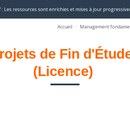
 : Les ressources sont enrichies et mises à jour progressiv
ip to main content
Skip to navigat
Accueil
rojets de Fin d'Étud
(Licence)