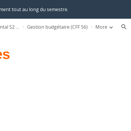
ement tout au long du semestre.
ion
Management fondamental S2 Gestion
Gestion budgétaire (CFF S6)
More
es